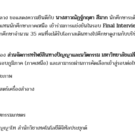
าหลวง ขอแสดงความยินดีกับ
นางสาวณัฏฐ์กฤตา สีมาก
นักศึกษาระด
5 ตัวแทนนักศึกษาภาคเหนือ เข้าร่วมการแข่งขันในรอบ
Final Intervi
นักศึกษาจำนวน 35 คนที่จะได้รับโอกาสเดินทางไปศึกษาดูงานกับบริ
นของ
ส่วนจัดการทรัพย์สินทางปัญญาและนวัตกรรม มหาวิทยาลัยแม่
บภูมิภาค (ภาคเหนือ) และสามารถผ่านการคัดเลือกเข้าสู่รอบต่อไป
สุขภาพ
ตร์เครื่องสำอาง
าหกรรมเกษตร
ญญาโท สำนักวิชาเทคโนโลยีดิจิทัลประยุกต์