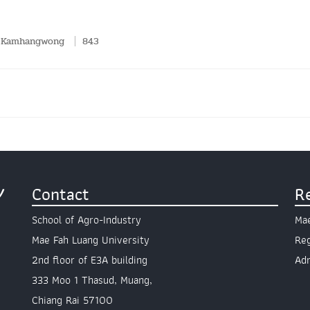
 Kamhangwong
843
Y
Contact
R
School of Agro-Industry
Mae
Mae Fah Luang University
Reg
2nd floor of E3A building
Ad
333 Moo 1 Thasud, Muang,
Chiang Rai 57100