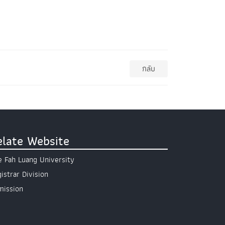
กลับ
elate Website
 Fah Luang University
istrar Division
mission