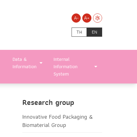
A-
A+
TH
EN
Data &
Internal
Information
Information
System
Research group
Innovative Food Packaging &
Biomaterial Group