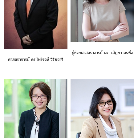
ผู้ช่วยศาสตราจารย์ ดร. ณัฏยา คนซื่อ
ศาสตราจารย์ ดร.ไพโรจน์ วิริยจารี