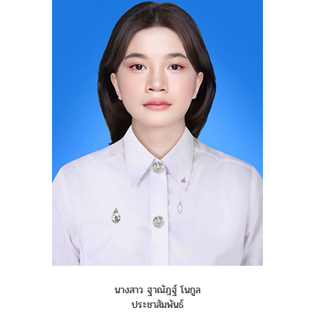
นางสาว ฐาณัฎฐ์ โนกูล
ประชาสัมพันธ์