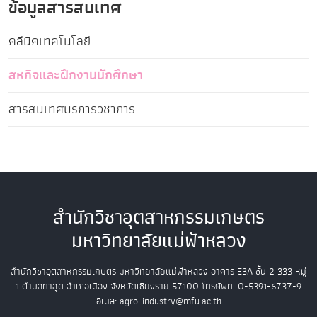
ข้อมูลสารสนเทศ
คลีนิคเทคโนโลยี
สหกิจและฝึกงานนักศึกษา
สารสนเทศบริการวิชาการ
สำนักวิชาอุตสาหกรรมเกษตร
มหาวิทยาลัยแม่ฟ้าหลวง
สำนักวิชาอุตสาหกรรมเกษตร
มหาวิทยาลัยแม่ฟ้าหลวง
อาคาร E3A ชั้น 2
333 หมู่
1 ตำบลท่าสุด อำเภอเมือง
จังหวัดเชียงราย 57100
โทรศัพท์. 0-5391-6737-9
อีเมล: agro-industry@mfu.ac.th