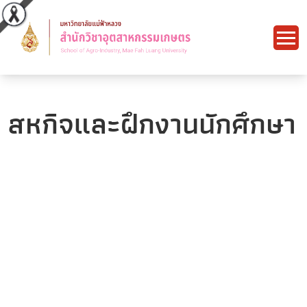
สหกิจและฝึกงานนักศึกษา