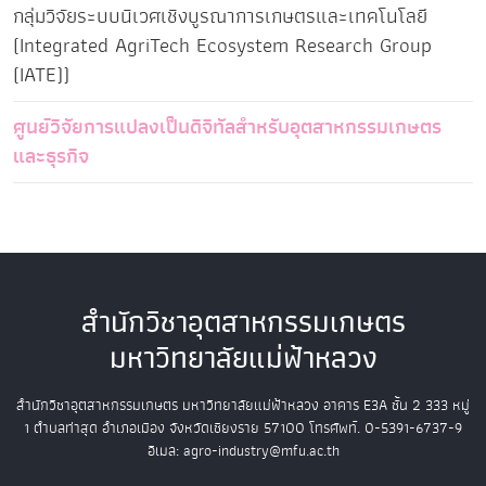
กลุ่มวิจัยระบบนิเวศเชิงบูรณาการเกษตรและเทคโนโลยี
(Integrated AgriTech Ecosystem Research Group
(IATE))
ศูนย์วิจัยการแปลงเป็นดิจิทัลสำหรับอุตสาหกรรมเกษตร
และธุรกิจ
สำนักวิชาอุตสาหกรรมเกษตร
มหาวิทยาลัยแม่ฟ้าหลวง
สำนักวิชาอุตสาหกรรมเกษตร
มหาวิทยาลัยแม่ฟ้าหลวง
อาคาร E3A ชั้น 2
333 หมู่
1 ตำบลท่าสุด อำเภอเมือง
จังหวัดเชียงราย 57100
โทรศัพท์. 0-5391-6737-9
อีเมล: agro-industry@mfu.ac.th