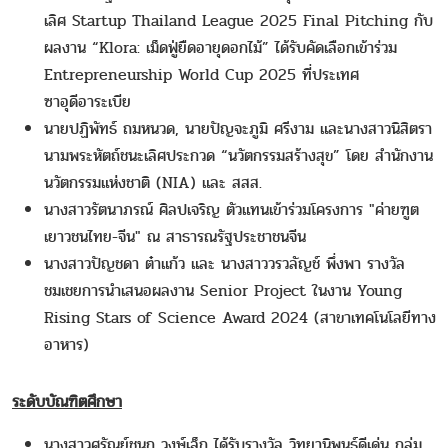
เลิศ Startup Thailand League 2025 Final Pitching กับ
ผลงาน “Klora: เม็ดฟู่ยืดอายุดอกไม้”
ได้รับคัดเลือกเข้าร่วม
Entrepreneurship World Cup 2025 ที่ประเทศ
ซาอุดีอาระเบีย
นายปฏิพัทธ์ ถมหนวด, นายปัญจะภูมิ ศรีงาม และนางสาวนิสิตรา
นามพระหัตถ์
ชนะเลิศประกวด “นวัตกรรมสร้างสุข” โดย สำนักงาน
นวัตกรรมแห่งชาติ (NIA) และ สสส.
นางสาวรัตนาภรณ์ ศิลปเจริญ
ตัวแทนเข้าร่วมโครงการ "ค่ายฑูต
เยาวชนไทย-จีน" ณ สาธารณรัฐประชาชนจีน
นางสาวปัญชดา ต๋าแก้ว และ นางสาววรวลัญช์ พึ่งพา
รางวัล
ชมเชยการนำเสนอผลงาน Senior Project ในงาน Young
Rising Stars of Science Award 2024 (สาขาเทคโนโลยีทาง
อาหาร)
ระดับบัณฑิตศึกษา
นางสาวศรัณย์ชนก วงษ์เล็ก
ได้รับรางวัล วิทยานิพนธ์ดีเด่น กลุ่ม