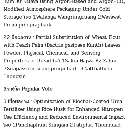
‘Kim Ju’ Guava Using Argon-Based and Argon–CO₂
Modified Atmosphere Packaging Under Cold
Storage โดย 1.Watanya Wangrungruang 2.Wasawat
Preampreejiraphark
2.2 ชื่อผลงาน : Partial Substitution of Wheat Flour
with Peach Palm (Bactris gasipaes Kunth) Leaves
Powder: Physical, Chemical, and Sensory
Properties of Bread โดย 1.Safira Najwa Az Zahra
2.Sirapassorn Luangpiriyachart 3.Natthathida
Thongsin
3.รางวัล Popular Vote
3.1ชื่อผลงาน : Optimization of Biochar-Coated Urea
Fertilizer Using Rice Husk for Enhanced Nitrogen
Use Efficiency and Reduced Environmental Impact
โดย 1.Panchaphum Sringam 2.Patiphat Thomnuad