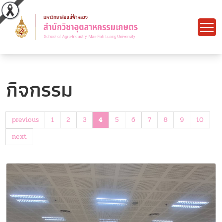
กิจกรรม
previous
1
2
3
4
5
6
7
8
9
10
next