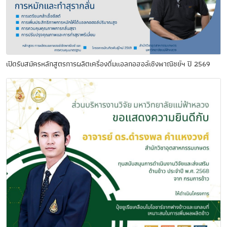
เปิดรับสมัครหลักสูตรการผลิตเครื่องดื่มแอลกอฮอล์เชิงพาณิชย์ฯ ปี 2569