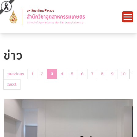
ข่าว
…
previous
1
2
3
4
5
6
7
8
9
10
next